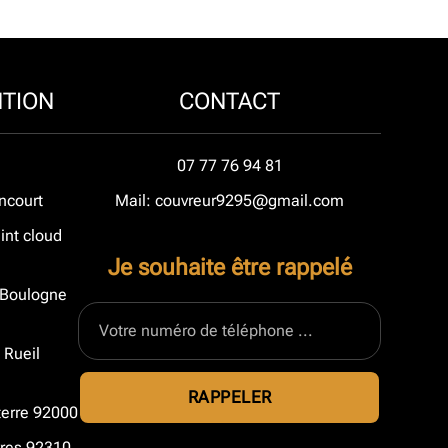
NTION
CONTACT
07 77 76 94 81
ncourt
Mail: couvreur9295@gmail.com
int cloud
Je souhaite être rappelé
à Boulogne
 Rueil
terre 92000
vres 92310