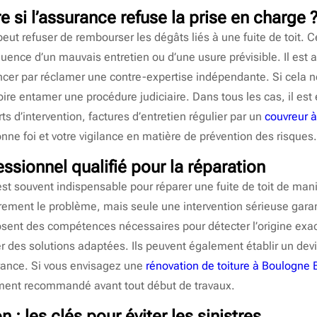
ire si l’assurance refuse la prise en charge 
peut refuser de rembourser les dégâts liés à une fuite de toit. 
ence d’un mauvais entretien ou d’une usure prévisible. Il est a
cer par réclamer une contre-expertise indépendante. Si cela ne 
ire entamer une procédure judiciaire. Dans tous les cas, il est 
ts d’intervention, factures d’entretien régulier par un
couvreur à
e foi et votre vigilance en matière de prévention des risques.
essionnel qualifié pour la réparation
est souvent indispensable pour réparer une fuite de toit de man
irement le problème, mais seule une intervention sérieuse garan
sent des compétences nécessaires pour détecter l’origine exacte
er des solutions adaptées. Ils peuvent également établir un devis
urance. Si vous envisagez une
rénovation de toiture à Boulogne B
ement recommandé avant tout début de travaux.
n : les clés pour éviter les sinistres