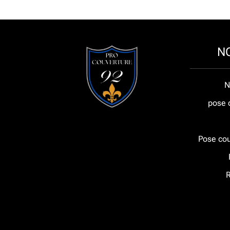
N
N
pose 
Pose cou
R