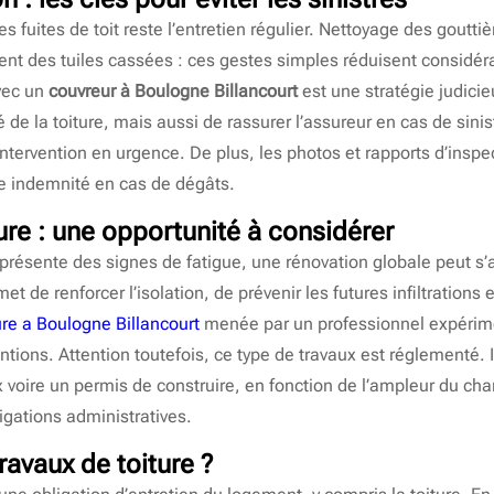
s fuites de toit reste l’entretien régulier. Nettoyage des goutti
 des tuiles cassées : ces gestes simples réduisent considérabl
avec un
couvreur à Boulogne Billancourt
est une stratégie judici
 de la toiture, mais aussi de rassurer l’assureur en cas de sinis
tervention en urgence. De plus, les photos et rapports d’inspe
ne indemnité en cas de dégâts.
ure : une opportunité à considérer
 présente des signes de fatigue, une rénovation globale peut s’
t de renforcer l’isolation, de prévenir les futures infiltrations 
ure a Boulogne Billancourt
menée par un professionnel expérim
ntions. Attention toutefois, ce type de travaux est réglementé. 
 voire un permis de construire, en fonction de l’ampleur du chant
igations administratives.
travaux de toiture ?