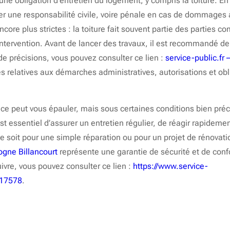
une obligation d’entretien du logement, y compris la toiture. En
ner une responsabilité civile, voire pénale en cas de dommages à
ncore plus strictes : la toiture fait souvent partie des parties 
intervention. Avant de lancer des travaux, il est recommandé de
de précisions, vous pouvez consulter ce lien :
service-public.fr 
les relatives aux démarches administratives, autorisations et obl
rance peut vous épauler, mais sous certaines conditions bien pré
st essentiel d’assurer un entretien régulier, de réagir rapidement
ce soit pour une simple réparation ou pour un projet de rénovati
ogne Billancourt
représente une garantie de sécurité et de confo
ivre, vous pouvez consulter ce lien :
https://www.service-
/F17578
.