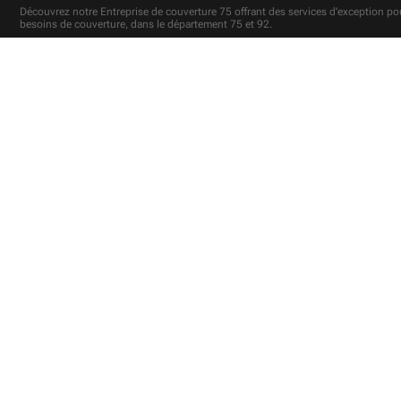
Découvrez notre
Entreprise de couverture 75
offrant des services d'exception po
besoins de couverture, dans le département 75 et 92.