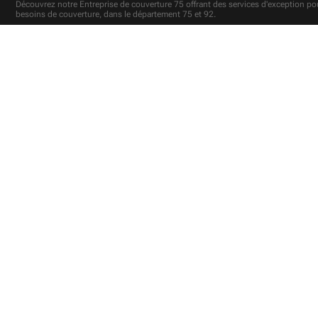
Découvrez notre
Entreprise de couverture 75
offrant des services d'exception po
besoins de couverture, dans le département 75 et 92.