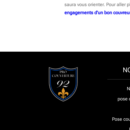
saura vous orienter. Pour aller p
engagements d’un bon couvreur 
N
N
pose 
Pose cou