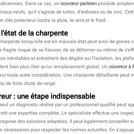
s décennies. Dans ce cas, un
couvreur parisien
procède simpleme
iaux neufs, qu’il s’agisse de tuiles, d’ardoises ou de zinc. Ce
 rôle protecteur contre la pluie, le vent et le froid.
 l’état de la charpente
charpente lorsqu’elle est en mauvais état peut avoir de graves
e fragile risque de se fissurer, de se déformer ou même de s’ef
ors inévitables et entraînent des dégâts sur l’isolation, les pla
ûtent bien plus cher qu’un remplacement global. Un
couvreur à 
 sur toute autre considération. Une charpente défaillante peut 
u de forte chute de neige.
reur : une étape indispensable
seul un diagnostic réalisé par un professionnel qualifié peut ap
ntit une expertise complète. Le spécialiste effectue une inspect
 propose des solutions adaptées. Il peut également conseiller s
ns nécessaires pour respecter les normes actuelles. En s’appuyan