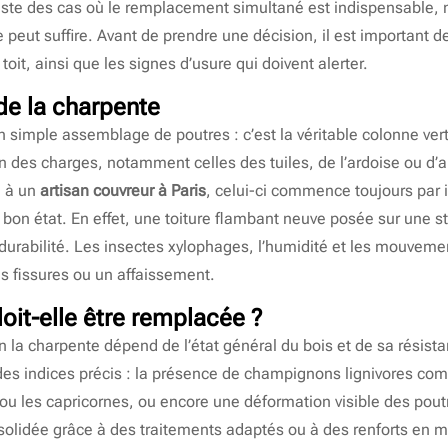
iste des cas où le remplacement simultané est indispensable, 
 peut suffire. Avant de prendre une décision, il est important 
toit, ainsi que les signes d’usure qui doivent alerter.
de la charpente
n simple assemblage de poutres : c’est la véritable colonne ver
tion des charges, notamment celles des tuiles, de l’ardoise ou d
l à un
artisan couvreur à Paris
, celui-ci commence toujours par 
 bon état. En effet, une toiture flambant neuve posée sur une st
 durabilité. Les insectes xylophages, l’humidité et les mouveme
s fissures ou un affaissement.
oit-elle être remplacée ?
n la charpente dépend de l’état général du bois et de sa rési
es indices précis : la présence de champignons lignivores co
 ou les capricornes, ou encore une déformation visible des pout
solidée grâce à des traitements adaptés ou à des renforts en m