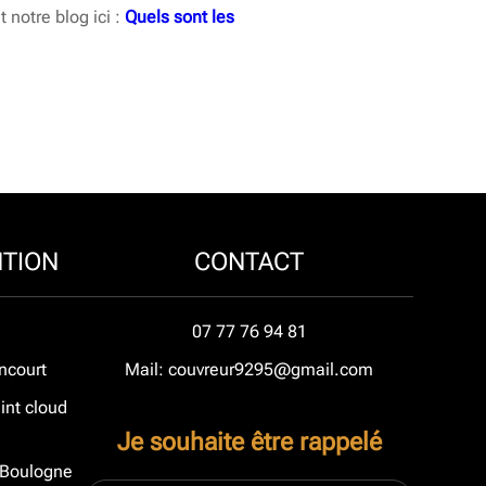
 notre blog ici :
Quels sont les
NTION
CONTACT
07 77 76 94 81
ncourt
Mail: couvreur9295@gmail.com
int cloud
Je souhaite être rappelé
à Boulogne