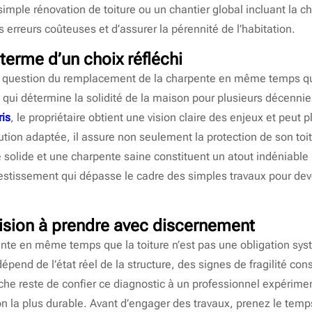
e simple rénovation de toiture ou un chantier global incluant 
s erreurs coûteuses et d’assurer la pérennité de l’habitation.
terme d’un choix réfléchi
a question du remplacement de la charpente en même temps que
ix qui détermine la solidité de la maison pour plusieurs décen
ris
, le propriétaire obtient une vision claire des enjeux et peut 
tion adaptée, il assure non seulement la protection de son toit
e solide et une charpente saine constituent un atout indéniable 
estissement qui dépasse le cadre des simples travaux pour deve
ision à prendre avec discernement
nte en même temps que la toiture n’est pas une obligation sy
épend de l’état réel de la structure, des signes de fragilité con
he reste de confier ce diagnostic à un professionnel expérimen
ion la plus durable. Avant d’engager des travaux, prenez le tem