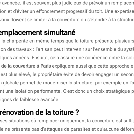
té avancée, il est souvent plus judicieux de prévoir un rempla
ation et d’éviter un effondrement progressif du toit. Une experti
avaux doivent se limiter à la couverture ou s’étendre à la structur
remplacement simultané
la charpente en même temps que la toiture présente plusieurs 
on des travaux : l’artisan peut intervenir sur l’ensemble du sy
ques années. Ensuite, cela assure une cohérence entre la solid
 de la couverture à Paris
expliquera aussi que cette approche es
 est plus élevé, le propriétaire évite de devoir engager un seco
n globale permet de moderniser la structure, par exemple en l
rant une isolation performante. C’est donc un choix stratégique
signes de faiblesse avancée.
rénovation de la toiture ?
es situations où remplacer uniquement la couverture est suffi
le ne présente pas d’attaques de parasites et qu’aucune déformat