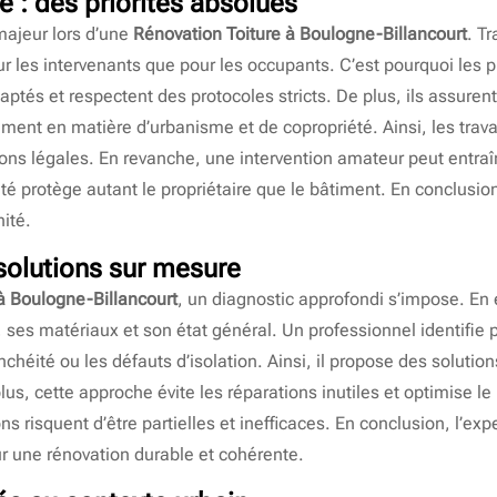
é : des priorités absolues
majeur lors d’une
Rénovation Toiture à Boulogne-Billancourt
. T
ur les intervenants que pour les occupants. C’est pourquoi les 
ptés et respectent des protocoles stricts. De plus, ils assuren
ent en matière d’urbanisme et de copropriété. Ainsi, les trava
ons légales. En revanche, une intervention amateur peut entraî
té protège autant le propriétaire que le bâtiment. En conclusion
ité.
 solutions sur mesure
à Boulogne-Billancourt
, un diagnostic approfondi s’impose. En 
e, ses matériaux et son état général. Un professionnel identifie
nchéité ou les défauts d’isolation. Ainsi, il propose des soluti
lus, cette approche évite les réparations inutiles et optimise 
ons risquent d’être partielles et inefficaces. En conclusion, l’e
ur une rénovation durable et cohérente.