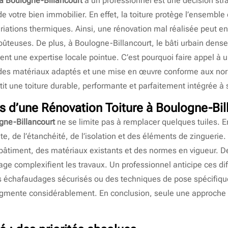
 à Boulogne-Billancourt
à un professionnel est une décision str
r de votre bien immobilier. En effet, la toiture protège l’ensemble
ariations thermiques. Ainsi, une rénovation mal réalisée peut entr
ûteuses. De plus, à Boulogne-Billancourt, le bâti urbain dense
ent une expertise locale pointue. C’est pourquoi faire appel à 
, des matériaux adaptés et une mise en œuvre conforme aux no
it une toiture durable, performante et parfaitement intégrée à
es d’une
Rénovation Toiture à Boulogne-Bil
gne-Billancourt
ne se limite pas à remplacer quelques tuiles. En
, de l’étanchéité, de l’isolation et des éléments de zinguerie. 
 bâtiment, des matériaux existants et des normes en vigueur. De
age complexifient les travaux. Un professionnel anticipe ces dif
 échafaudages sécurisés ou des techniques de pose spécifiqu
 augmente considérablement. En conclusion, seule une approche 