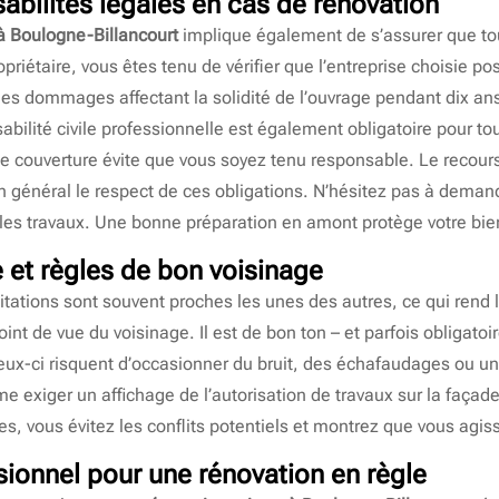
abilités légales en cas de rénovation
 à Boulogne-Billancourt
implique également de s’assurer que tou
opriétaire, vous êtes tenu de vérifier que l’entreprise choisie
les dommages affectant la solidité de l’ouvrage pendant dix ans
ilité civile professionnelle est également obligatoire pour tout
tte couverture évite que vous soyez tenu responsable. Le recour
n général le respect de ces obligations. N’hésitez pas à demand
 les travaux. Une bonne préparation en amont protège votre bien
 et règles de bon voisinage
itations sont souvent proches les unes des autres, ce qui rend 
int de vue du voisinage. Il est de bon ton – et parfois obligatoi
ceux-ci risquent d’occasionner du bruit, des échafaudages ou 
me exiger un affichage de l’autorisation de travaux sur la façad
es, vous évitez les conflits potentiels et montrez que vous agi
sionnel pour une rénovation en règle