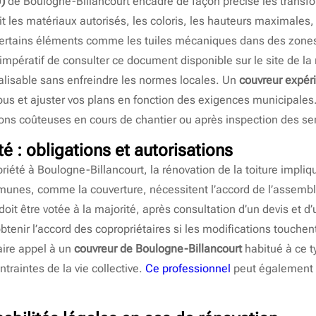
)
de Boulogne-Billancourt encadre de façon précise les transfo
nit les matériaux autorisés, les coloris, les hauteurs maximales, 
 certains éléments comme les tuiles mécaniques dans des zones
 impératif de consulter ce document disponible sur le site de la
éalisable sans enfreindre les normes locales. Un
couvreur expér
 vous et ajuster vos plans en fonction des exigences municipa
ions coûteuses en cours de chantier ou après inspection des s
é : obligations et autorisations
riété à Boulogne-Billancourt, la rénovation de la toiture impli
mmunes, comme la couverture, nécessitent l’accord de l’assemb
oit être votée à la majorité, après consultation d’un devis et d’
obtenir l’accord des copropriétaires si les modifications touchen
faire appel à un
couvreur de Boulogne-Billancourt
habitué à ce t
ntraintes de la vie collective.
Ce professionnel
peut également d