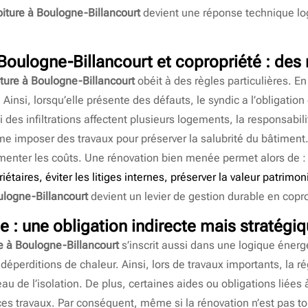
oiture à Boulogne-Billancourt
devient une réponse technique lo
 Boulogne-Billancourt
et copropriété : des 
iture à Boulogne-Billancourt
obéit à des règles particulières. En 
nsi, lorsqu’elle présente des défauts, le syndic a l’obligation 
 des infiltrations affectent plusieurs logements, la responsabil
me imposer des travaux pour préserver la salubrité du bâtiment
enter les coûts. Une rénovation bien menée permet alors de :
étaires, éviter les litiges internes, préserver la valeur patrimo
ulogne-Billancourt
devient un levier de gestion durable en copro
e : une obligation indirecte mais stratégi
re à Boulogne-Billancourt
s’inscrit aussi dans une logique énergé
 déperditions de chaleur. Ainsi, lors de travaux importants, la 
u de l’isolation. De plus, certaines aides ou obligations liées
 ces travaux. Par conséquent, même si la rénovation n’est pas 