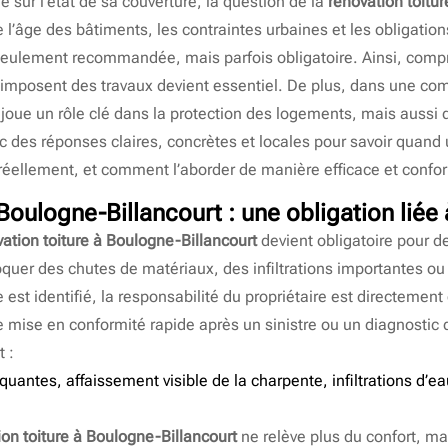
e sur l’état de sa couverture, la question de la
rénovation toitu
 l’âge des bâtiments, les contraintes urbaines et les obligatio
 seulement recommandée, mais parfois obligatoire. Ainsi, comp
brité imposent des travaux devient essentiel. De plus, dans un
e joue un rôle clé dans la protection des logements, mais aussi 
nc des réponses claires, concrètes et locales pour savoir quand
éellement, et comment l’aborder de manière efficace et confo
 Boulogne-Billancourt
: une obligation liée 
ation toiture à Boulogne-Billancourt
devient obligatoire pour de
uer des chutes de matériaux, des infiltrations importantes ou e
e est identifié, la responsabilité du propriétaire est directemen
mise en conformité rapide après un sinistre ou un diagnostic d
 :
uantes, affaissement visible de la charpente, infiltrations d’e
ion toiture à Boulogne-Billancourt
ne relève plus du confort, mai