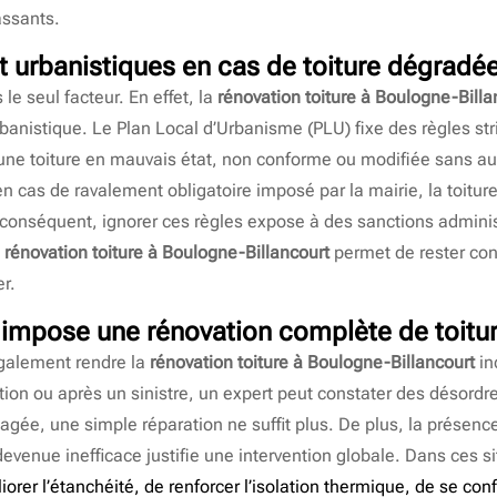
assants.
t urbanistiques en cas de toiture dégradé
le seul facteur. En effet, la
rénovation toiture à Boulogne-Billa
rbanistique. Le Plan Local d’Urbanisme (PLU) fixe des règles str
 une toiture en mauvais état, non conforme ou modifiée sans au
en cas de ravalement obligatoire imposé par la mairie, la toitur
 conséquent, ignorer ces règles expose à des sanctions administ
e
rénovation toiture à Boulogne-Billancourt
permet de rester con
r.
impose une rénovation complète de toitu
galement rendre la
rénovation toiture à Boulogne-Billancourt
in
ion ou après un sinistre, un expert peut constater des désordre
ée, une simple réparation ne suffit plus. De plus, la présence
evenue inefficace justifie une intervention globale. Dans ces s
liorer l’étanchéité, de renforcer l’isolation thermique, de se c