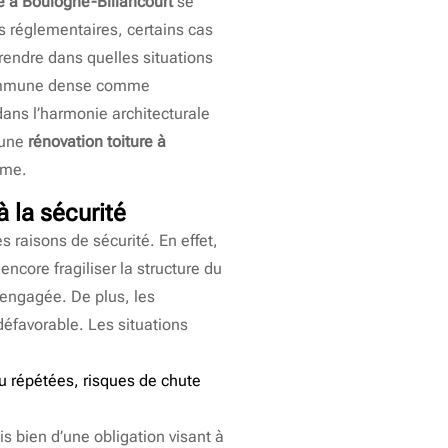
re à Boulogne-Billancourt
se
ns réglementaires, certains cas
rendre dans quelles situations
e commune dense comme
dans l’harmonie architecturale
 une
rénovation toiture à
rme.
à la sécurité
s raisons de sécurité. En effet,
ncore fragiliser la structure du
t engagée. De plus, les
éfavorable. Les situations
au répétées, risques de chute
s bien d’une obligation visant à