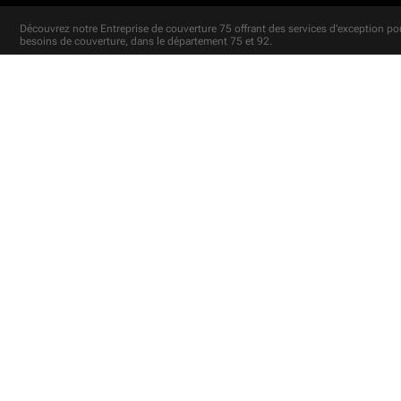
Découvrez notre
Entreprise de couverture 75
offrant des services d'exception po
besoins de couverture, dans le département 75 et 92.