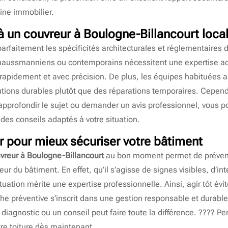
ine immobilier.
 à un
couvreur à Boulogne-Billancourt
local
parfaitement les spécificités architecturales et réglementaires
s haussmanniens ou contemporains nécessitent une expertise a
 rapidement et avec précision. De plus, les équipes habituées 
utions durables plutôt que des réparations temporaires. Cependan
approfondir le sujet ou demander un avis professionnel, vous 
 des conseils adaptés à votre situation.
r pour mieux sécuriser votre bâtiment
vreur à Boulogne-Billancourt
au bon moment permet de prévenir
eur du bâtiment. En effet, qu’il s’agisse de signes visibles, d’i
tuation mérite une expertise professionnelle. Ainsi, agir tôt évi
e préventive s’inscrit dans une gestion responsable et durabl
 diagnostic ou un conseil peut faire toute la différence. ???? 
tre toiture dès maintenant.