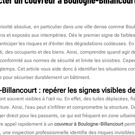
riorité absolue, en particulier dans une ville dense comme Bou
s et exposés aux intempéries. Dès le premier signe de faible
nticiper les risques et d’éviter des dégradations coûteuses. En e
âti, des occupants et des biens. Ainsi, comprendre quand agir d
a conformité aux normes de sécurité et limite les sinistres. Ce
gtemps. Cet article vous aide donc à identifier les situations co
 pour sécuriser durablement un bâtiment.
Billancourt
: repérer les signes visibles d
nt souvent visibles à l’œil nu. En effet, des tuiles déplacées,
ture. Ainsi, l’eau peut s’infiltrer et compromettre la structure.
r direct pour les passants, ce qui est fréquent en zone urbai
ire appel rapidement à un
couvreur à Boulogne-Billancourt
perme
s, une inspection professionnelle identifie des risques invisible