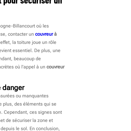
logne-Billancourt où les
sse, contacter un
couvreur
à
ffet, la toiture joue un rôle
evient essentiel. De plus, une
pendant, beaucoup de
ncrètes où l’appel à un
couvreur
e danger
 fissurées ou manquantes
 De plus, des éléments qui se
ne. Cependant, ces signes sont
t de sécuriser la zone et
s depuis le sol. En conclusion,