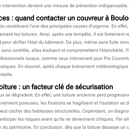
ne intervention devient une mesure de prévention indispensable.
ces : quand contacter un
couvreur à Boulo
s constituent l’une des principales causes d’urgence. En effet, 
dement les toitures. Ainsi, après une tempête, il est fortement
t
pour vérifier l’état du bâtiment. De plus, même sans fuite im
sans contrôle, elles évoluent et compromettent l’étanchéité. P
professionnels locaux, comme ceux intervenant pour Pro Couvert
imatiques. En résumé, après chaque événement météorologique 
tielle.
oiture : un facteur clé de sécurisation
ux se dégradent. En effet, une toiture ancienne perd progressi
viennent poreuses, les fixations se fragilisent et l’isolation se 
eut cacher des faiblesses structurelles. Cependant, un diagnos
nticiper les risques avant qu’ils ne deviennent critiques. Par ail
n du patrimoine. En conclusion, dès que la toiture dépasse un 