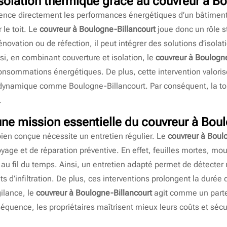
isolation thermique grâce au
couvreur à Bo
fluence directement les performances énergétiques d’un bâtiment
 le toit. Le
couvreur à Boulogne-Billancourt
joue donc un rôle st
énovation ou de réfection, il peut intégrer des solutions d’isol
nsi, en combinant couverture et isolation, le
couvreur à Boulogne
consommations énergétiques. De plus, cette intervention valoris
dynamique comme Boulogne-Billancourt. Par conséquent, la toit
.
: une mission essentielle du
couvreur à Boul
en conçue nécessite un entretien régulier. Le
couvreur à Boul
yage et de réparation préventive. En effet, feuilles mortes, mo
x au fil du temps. Ainsi, un entretien adapté permet de détecte
s d’infiltration. De plus, ces interventions prolongent la durée d
gilance, le
couvreur à Boulogne-Billancourt
agit comme un parte
équence, les propriétaires maîtrisent mieux leurs coûts et sécu