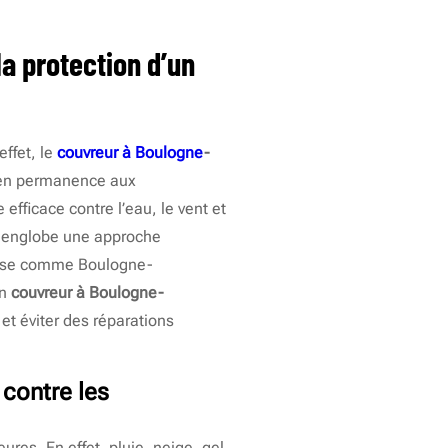
la protection d’un
effet, le
couvreur à Boulogne
-
é en permanence aux
 efficace contre l’eau, le vent et
 il englobe une approche
ense comme Boulogne-
un
couvreur à Boulogne-
 et éviter des réparations
 contre les
ures. En effet, pluie, neige, gel