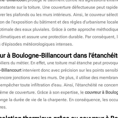
onstante sur la toiture. Une couverture défectueuse peut rapidem
iorer les plafonds ou les murs intérieurs. Ainsi, le couvreur sél
ion de l’exposition du bâtiment et des règles d’urbanisme locales
 optimale des eaux pluviales. Grâce à cette approche méthodiqu
 climatiques et assure une protection durable. Par conséquent,
rs d’épisodes météorologiques intenses.
ur à Boulogne-Billancourt
dans l’étanchéit
piliers du métier. En effet, une toiture mal étanche peut provoq
Billancourt
intervient donc avec précision sur les points sensib
encore jonctions avec les murs. De plus, il utilise des membran
mpêcher toute infiltration d’eau. Ainsi, l’étanchéité ne conce
tème de couverture. Grâce à son expertise, le
couvreur à Boulog
onge la durée de vie de la charpente. En conséquence, les occup
res.