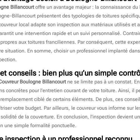
gne Billancourt
offre un avantage majeur : la connaissance du bâ
ne-Billancourt présentent des typologies de toitures spécifi
 couvreur local adapte son inspection aux matériaux utilisés et
arantit une intervention rapide et un suivi personnalisé. Contra
propres aux toitures franciliennes. Par conséquent, cette expert
tre situation. En somme, choisir un professionnel implanté dans 
spection.
 et conseils : bien plus qu’un simple contr
Couvreur Boulogne Billancourt
ne se limite pas à un constat. En 
oncrètes pour l’entretien courant de votre toiture. Ainsi, il 
le remplacement ciblé de certains éléments. De plus, ces conseil
riser votre budget. Par ailleurs, le couvreur vous informe sur 
 solidité de la couverture. En conclusion, l’inspection devient un
non une simple formalité ponctuelle.
re inspection à un professionnel reconnu