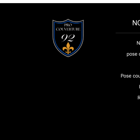
N
N
pose 
Pose cou
R