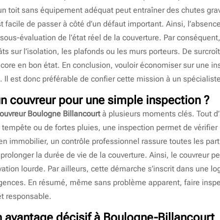
un toit sans équipement adéquat peut entraîner des chutes gra
t facile de passer à côté d’un défaut important. Ainsi, l’absenc
ous-évaluation de l’état réel de la couverture. Par conséquent, 
âts sur l’isolation, les plafonds ou les murs porteurs. De surcr
ore en bon état. En conclusion, vouloir économiser sur une in
Il est donc préférable de confier cette mission à un spécialist
un couvreur pour une simple inspection ?
ouvreur Boulogne Billancourt
à plusieurs moments clés. Tout d
mpête ou de fortes pluies, une inspection permet de vérifier l’i
ien immobilier, un contrôle professionnel rassure toutes les par
 prolonger la durée de vie de la couverture. Ainsi, le couvreur
tion lourde. Par ailleurs, cette démarche s’inscrit dans une log
rgences. En résumé, même sans problème apparent, faire inspec
et responsable.
un avantage décisif à Boulogne-Billancourt