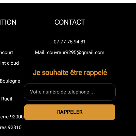
NTION
CONTACT
07 77 76 94 81
ncourt
Mail: couvreur9295@gmail.com
int cloud
Je souhaite être rappelé
à Boulogne
 Rueil
terre 92000
vres 92310