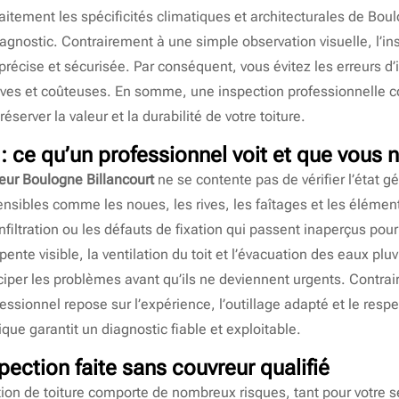
aitement les spécificités climatiques et architecturales de Boul
agnostic. Contrairement à une simple observation visuelle, l’in
récise et sécurisée. Par conséquent, vous évitez les erreurs d’i
dives et coûteuses. En somme, une inspection professionnelle 
server la valeur et la durabilité de votre toiture.
 : ce qu’un professionnel voit et que vous 
eur Boulogne Billancourt
ne se contente pas de vérifier l’état gén
sibles comme les noues, les rives, les faîtages et les éléments
nfiltration ou les défauts de fixation qui passent inaperçus pour
pente visible, la ventilation du toit et l’évacuation des eaux pl
iper les problèmes avant qu’ils ne deviennent urgents. Contra
fessionnel repose sur l’expérience, l’outillage adapté et le res
ique garantit un diagnostic fiable et exploitable.
pection faite sans couvreur qualifié
on de toiture comporte de nombreux risques, tant pour votre sé